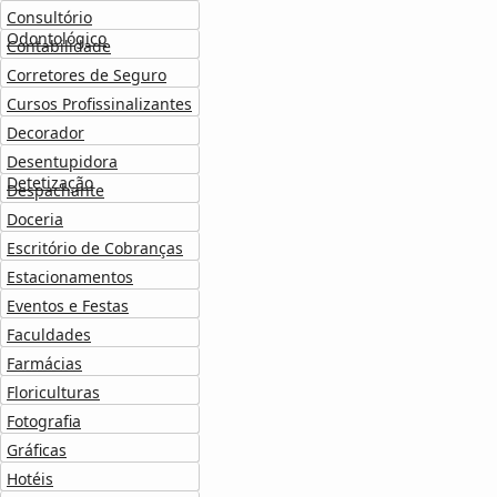
Consultório
Odontológico
Contabilidade
Corretores de Seguro
Cursos Profissinalizantes
Decorador
Desentupidora
Detetização
Despachante
Doceria
Escritório de Cobranças
Estacionamentos
Eventos e Festas
Faculdades
Farmácias
Floriculturas
Fotografia
Gráficas
Hotéis