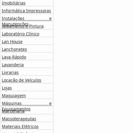
Imobiliárias
Informática Impressoras
Instalações e
Manutenções
Jateamento e Pintura
Laboratório Clínico
Lan House
Lanchonetes
Lava-Rápido
Lavanderia
Livrarias
Locação de Veículos
Lojas
Maquiagem
Máquinas e
Equipamentos
Marcenaria
Massoterapeutas
Materiais Elétricos