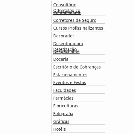
Consultório
Odontológico
Contabilidade
Corretores de Seguro
Cursos Profissinalizantes
Decorador
Desentupidora
Detetização
Despachante
Doceria
Escritório de Cobranças
Estacionamentos
Eventos e Festas
Faculdades
Farmácias
Floriculturas
Fotografia
Gráficas
Hotéis