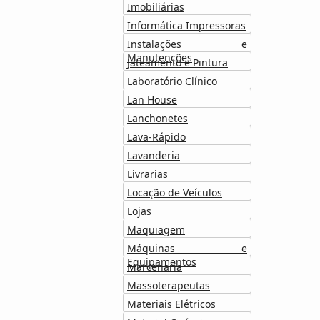
Imobiliárias
Informática Impressoras
Instalações e
Manutenções
Jateamento e Pintura
Laboratório Clínico
Lan House
Lanchonetes
Lava-Rápido
Lavanderia
Livrarias
Locação de Veículos
Lojas
Maquiagem
Máquinas e
Equipamentos
Marcenaria
Massoterapeutas
Materiais Elétricos