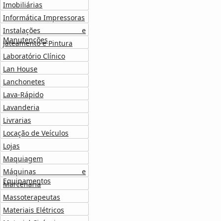
Imobiliárias
Informática Impressoras
Instalações e
Manutenções
Jateamento e Pintura
Laboratório Clínico
Lan House
Lanchonetes
Lava-Rápido
Lavanderia
Livrarias
Locação de Veículos
Lojas
Maquiagem
Máquinas e
Equipamentos
Marcenaria
Massoterapeutas
Materiais Elétricos