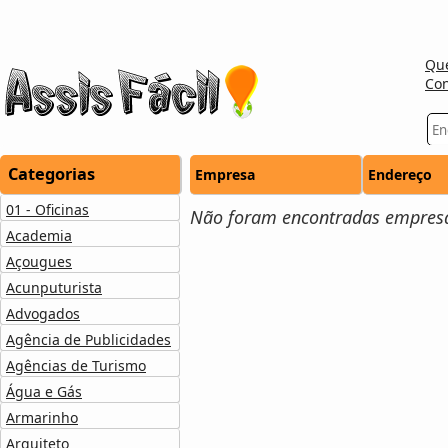
Qu
Con
Categorias
Empresa
Endereço
01 - Oficinas
Não foram encontradas empresas
Academia
Açougues
Acunputurista
Advogados
Agência de Publicidades
Agências de Turismo
Água e Gás
Armarinho
Arquiteto