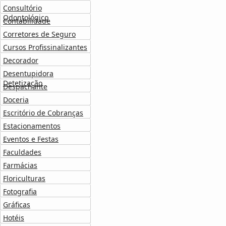
Consultório
Odontológico
Contabilidade
Corretores de Seguro
Cursos Profissinalizantes
Decorador
Desentupidora
Detetização
Despachante
Doceria
Escritório de Cobranças
Estacionamentos
Eventos e Festas
Faculdades
Farmácias
Floriculturas
Fotografia
Gráficas
Hotéis