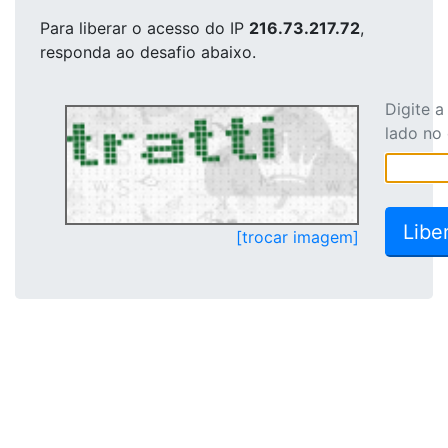
Para liberar o acesso
do IP
216.73.217.72
,
responda ao desafio abaixo.
Digite 
lado no
[trocar imagem]