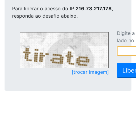
Para liberar o acesso
do IP
216.73.217.178
,
responda ao desafio abaixo.
Digite 
lado no
[trocar imagem]