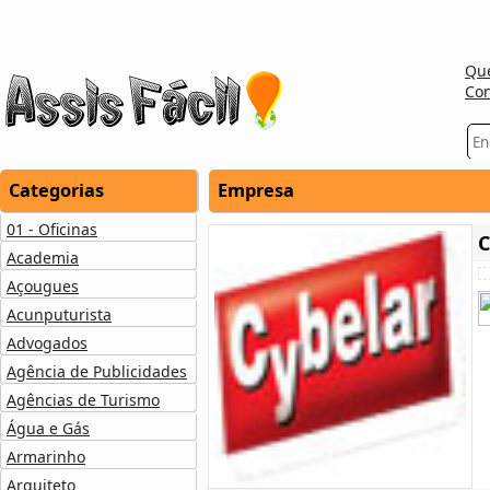
Qu
Con
Categorias
Empresa
01 - Oficinas
Academia
Açougues
Acunputurista
Advogados
Agência de Publicidades
Agências de Turismo
Água e Gás
Armarinho
Arquiteto