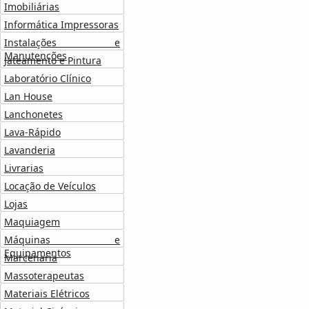
Imobiliárias
Informática Impressoras
Instalações e
Manutenções
Jateamento e Pintura
Laboratório Clínico
Lan House
Lanchonetes
Lava-Rápido
Lavanderia
Livrarias
Locação de Veículos
Lojas
Maquiagem
Máquinas e
Equipamentos
Marcenaria
Massoterapeutas
Materiais Elétricos