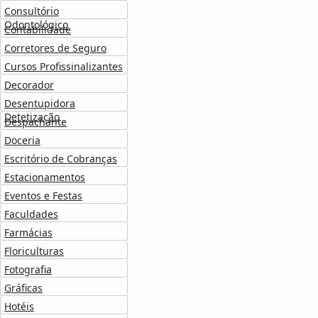
Consultório
Odontológico
Contabilidade
Corretores de Seguro
Cursos Profissinalizantes
Decorador
Desentupidora
Detetização
Despachante
Doceria
Escritório de Cobranças
Estacionamentos
Eventos e Festas
Faculdades
Farmácias
Floriculturas
Fotografia
Gráficas
Hotéis