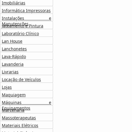
Imobiliárias
Informática Impressoras
Instalações e
Manutenções
Jateamento e Pintura
Laboratório Clínico
Lan House
Lanchonetes
Lava-Rápido
Lavanderia
Livrarias
Locação de Veículos
Lojas
Maquiagem
Máquinas e
Equipamentos
Marcenaria
Massoterapeutas
Materiais Elétricos