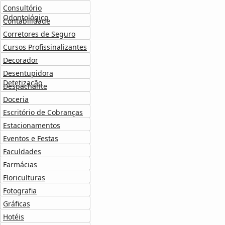
Consultório
Odontológico
Contabilidade
Corretores de Seguro
Cursos Profissinalizantes
Decorador
Desentupidora
Detetização
Despachante
Doceria
Escritório de Cobranças
Estacionamentos
Eventos e Festas
Faculdades
Farmácias
Floriculturas
Fotografia
Gráficas
Hotéis