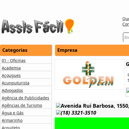
Qu
Con
Categorias
Empresa
01 - Oficinas
Academia
Açougues
Acunputurista
Advogados
Agência de Publicidades
Avenida Rui Barbosa, 1550,
Agências de Turismo
(18) 3321-3510
Água e Gás
Armarinho
Arquiteto